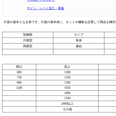
サイン・シート加工・看板
什器の基本となる形です。什器の基本体に、ネットや棚板を設置して商品を陳列
型種類
タイプ
片面型
単体
両面型
連結
間口
高さ
600
1200
750
1350
900
1500
1200
1650
1800
2100
2400以上
その他