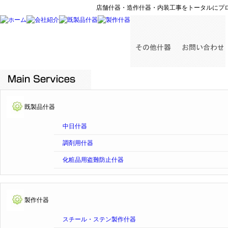
店舗什器・造作什器・内装工事をトータルにプ
既製品什器
中日什器
調剤用什器
化粧品用盗難防止什器
製作什器
スチール・ステン製作什器